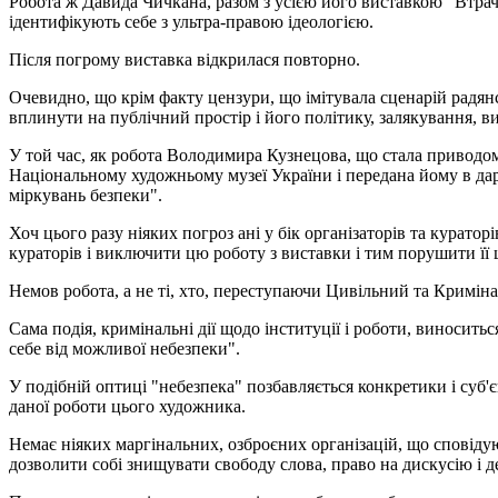
Робота ж Давида Чичкана, разом з усією його виставкою "Втрач
ідентифікують себе з ультра-правою ідеологією.
Після погрому виставка відкрилася повторно.
Очевидно, що крім факту цензури, що імітувала сценарій радян
вплинути на публічний простір і його політику, залякування, в
У той час, як робота Володимира Кузнецова, що стала приводом
Національному художньому музеї України і передана йому в дар
міркувань безпеки".
Хоч цього разу ніяких погроз ані у бік організаторів та курато
кураторів і виключити цю роботу з виставки і тим порушити її ц
Немов робота, а не ті, хто, переступаючи Цивільний та Криміна
Сама подія, кримінальні дії щодо інституції і роботи, виносит
себе від можливої небезпеки".
У подібній оптиці "небезпека" позбавляється конкретики і суб'
даної роботи цього художника.
Немає ніяких маргінальних, озброєних організацій, що сповіду
дозволити собі знищувати свободу слова, право на дискусію і де