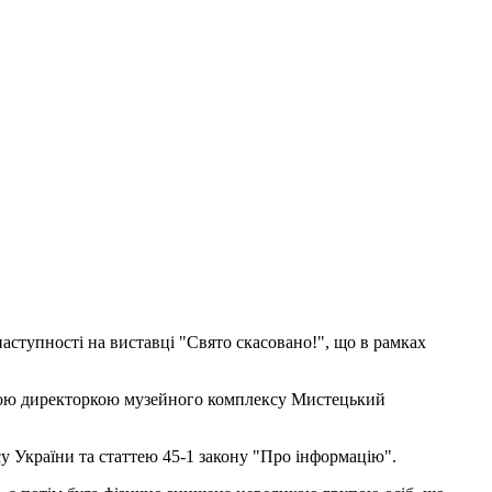
аступності на виставці "Свято скасовано!", що в рамках
улою директоркою музейного комплексу Мистецький
су України та статтею 45-1 закону "Про інформацію".