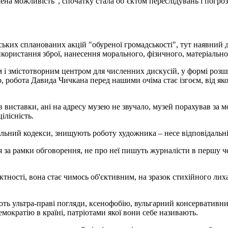
ена можливість", спочатку стала об’єктом переслідувань і погро
ських спланованих акцій "обуреної громадськості", тут наявний 
икористання зброї, нанесення морального, фізичного, матеріально
 і змістотворним центром для численних дискусій, у формі розш
, робота Давида Чичкана перед нашими очіма стає ізгоєм, від як
рів виставки, ані на адресу музею не звучало, музей порахував за
ілісність.
льний кодекси, знищують роботу художника – несе відповідальніс
ься за рамки обговорення, не про неї пишуть журналісти в першу 
єктності, вона стає чимось об'єктивним, на зразок стихійного лих
ють ультра-праві погляди, ксенофобію, вульгарний консервативн
мократію в країні, патріотами якої вони себе називають.