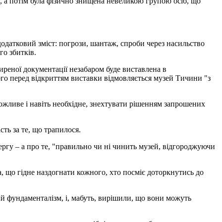
з, а потім була фізично знищена невеликою групою осіб, що
додатковий зміст: погрози, шантаж, спроби через насильство
го збитків.
иреної документації незабаром буде виставлена в
ого перед відкриттям виставки відмовляється музей Тичини "з
 можливе і навіть необхідне, знехтувати рішенням запрошених
ть за те, що трапилося.
чергу – а про те, "правильно чи ні чинить музей, відгороджуючи
а, що гідне наздогнати кожного, хто посміє доторкнутись до
ий фундаменталізм, і, мабуть, вирішили, що вони можуть