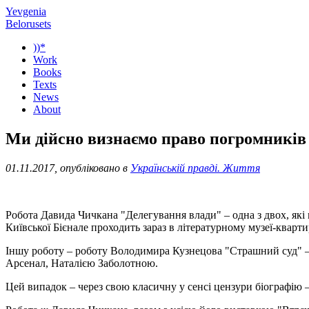
Yevgenia
Belorusets
))*
Work
Books
Texts
News
About
Ми дійсно визнаємо право погромників 
01.11.2017, опубліковано в
Українській правді. Життя
Робота Давида Чичкана "Делегування влади" – одна з двох, які 
Київської Бієнале проходить зараз в літературному музеї-кварт
Іншу роботу – роботу Володимира Кузнецова "Страшний суд" –
Арсенал, Наталією Заболотною.
Цей випадок – через свою класичну у сенсі цензури біографію –