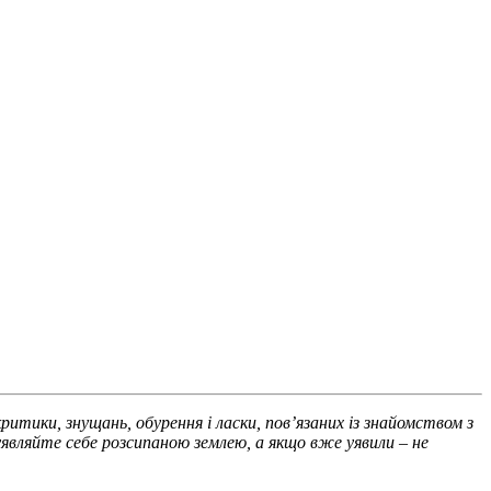
тики, знущань, обурення і ласки, пов’язаних із знайомством з
 уявляйте себе розсипаною землею, а якщо вже уявили – не