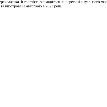
екладачка. Її творчість знаходиться на перетині візуального мис
а ілюстрована авторкою в 2023 році.