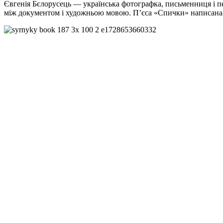
Євгенія Бєлорусець — українська фотографка, письменниця і пер
між документом і художньою мовою. П’єса «Спички» написана т