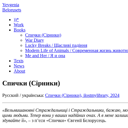
Yevgenia
Belorusets
))*
Work
Books
Спички (Сірники)
War Diary
Lucky Breaks / Щасливі падіння
Modern Life of Animals / Современная жизнь живот
Me and Her / Я и она
Texts
News
About
Спички (Сірники)
Русский / українська:
Спички (Сірники), ilostmylibrary, 2024
«Вельмишановні Страждальниці і Cтраждальники, бажаю, мої любі
цими людьми. Тепер вони у ваших надійних очах. А в мене залиши
здувайте її»
, – з п’єси «Спички» Євгенії Бєлорусець.