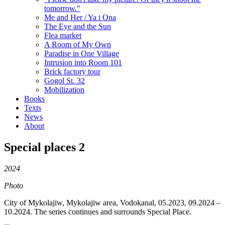
tomorrow."
Me and Her / Ya i Ona
The Eye and the Sun
Flea market
A Room of My Own
Paradise in One Village
Intrusion into Room 101
Brick factory tour
Gogol St. 32
Mobilization
Books
Texts
News
About
Special places 2
2024
Photo
City of Mykolajiw, Mykolajiw area, Vodokanal, 05.2023, 09.2024 –
10.2024. The series continues and surrounds Special Place.