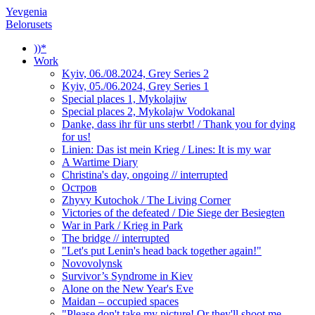
Yevgenia
Belorusets
))*
Work
Kyiv, 06./08.2024, Grey Series 2
Kyiv, 05./06.2024, Grey Series 1
Special places 1, Mykolajiw
Special places 2, Mykolajw Vodokanal
Danke, dass ihr für uns sterbt! / Thank you for dying
for us!
Linien: Das ist mein Krieg / Lines: It is my war
A Wartime Diary
Christina's day, ongoing // interrupted
Остров
Zhyvy Kutochok / The Living Corner
Victories of the defeated / Die Siege der Besiegten
War in Park / Krieg in Park
The bridge // interrupted
"Let's put Lenin's head back together again!"
Novovolynsk
Survivor’s Syndrome in Kiev
Alone on the New Year's Eve
Maidan – occupied spaces
"Please don't take my picture! Or they'll shoot me